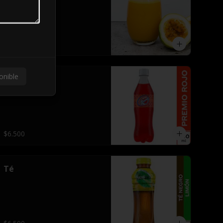
$6.500
onible
Premio
$6.500
Té