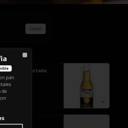
Únete
ia
Close
nible
Cerveza importada
con pan
tales
n de
con
$9.000
es
Jugo en agua